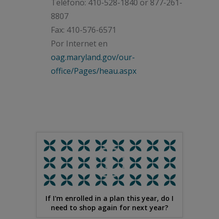
Teléfono: 410-528-1840 or 877-261-
8807
Fax: 410-576-6571
Por Internet en
oag.maryland.gov/our-
office/Pages/heau.aspx
If I'm enrolled in a plan this year, do I
need to shop again for next year?