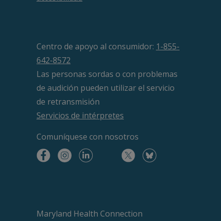
Micronesia y Palau
Residentes legalmente presentes de
Samoa Americana en virtud de sus
Centro de apoyo al consumidor:
1-855-
leyes migratorias
642-8572
Las personas sordas o con problemas
Iraquíes y afganos que trabajaron
de audición pueden utilizar el servicio
para o en nombre del Gobierno de
de retransmisión
Estados Unidos en Irak o Afganistán
Servicios de intérpretes
Comuníquese
con nosotros
Miembros de tribus indígenas
reconocidas a nivel federal o
indígenas estadounidenses nacidos
en Canadá
Entrantes cubanos o haitianos
Maryland Health Connection