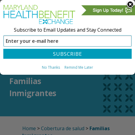
Subscribe to Email Updates and Stay Connected
CREAR UNA CUENTA
REGÍSTRESE
No Thanks
Remind Me Later
Familias
Inmigrantes
Home
>
Cobertura de salud
>
Familias