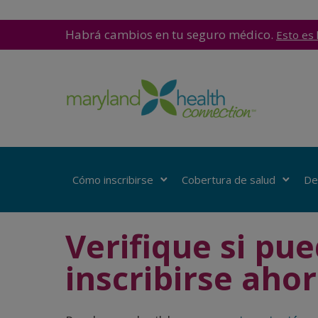
Habrá cambios en tu seguro médico.
Esto es 
Cómo inscribirse
Cobertura de salud
De
Verifique si pu
inscribirse ahor