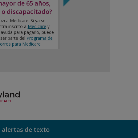
mayor de 65 años,
Nuevas reglas para
 o discapacitado?
Medicaid próximament
zca Medicare. Si ya se
Averigüe si
estos cambios aplican 
tra inscrito a
Medicare
y
usted y esté atento a la informació
 ayuda para pagarlo, puede
de Maryland Health Connection,
 ser parte del
Programa de
orros para Medicare
.
 alertas de texto