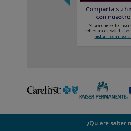
Inscripción Especial
¡Comparta su hi
Hay
acontecimientos de la vida
que
con nosotros
lo califican para inscribirse en la
cobertura de salud fuera del plazo
Ahora que se ha inscrit
de la inscripción abierta.
cobertura de salud,
comp
historia con nosotr
¿Quiere saber m