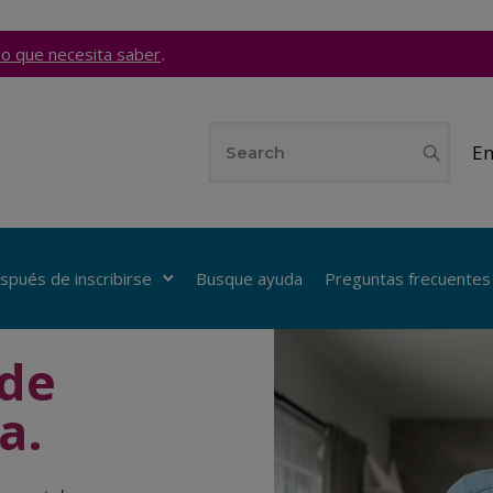
.
lo que necesita saber
En
spués de inscribirse
Busque ayuda
Preguntas frecuentes
ede
a.