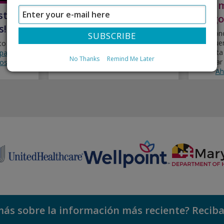
Inmigración y
¿Es 
storia
Elegibilidad
ciego
!
llegan cambios en los requisitos
Cono
federales de elegibilidad para
encuen
o a la
Medicaid y el mercado de seguros
necesita
arta su
No Thanks
Remind Me Later
médicos.
solicitar
os
.
Ah
ás sobre la información más reciente? Reciba