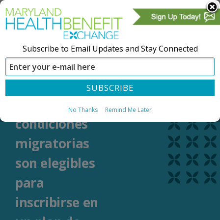
Subscribe to Email Updates and Stay Connected
CREAR UNA CUENTA
REGÍSTRESE
¿Cuáles
No Thanks
Remind Me Later
condiciones
migratorias
son elegibles
para
inscribirse en