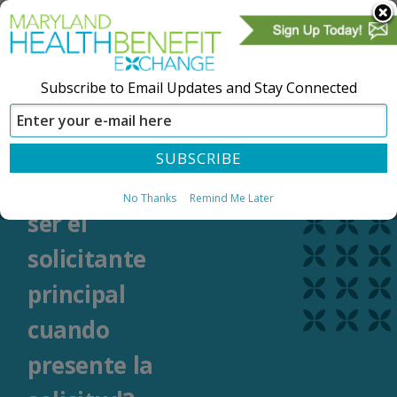
Subscribe to Email Updates and Stay Connected
CREAR UNA CUENTA
REGÍSTRESE
¿Quién debería
No Thanks
Remind Me Later
ser el
solicitante
principal
cuando
presente la