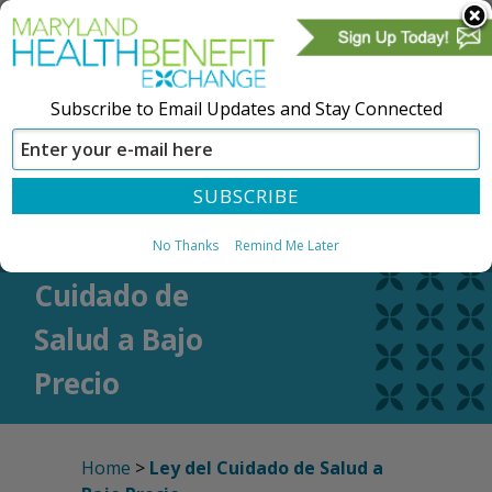
Subscribe to Email Updates and Stay Connected
CREAR UNA CUENTA
REGÍSTRESE
Ley del
No Thanks
Remind Me Later
Cuidado de
Salud a Bajo
Precio
Home
>
Ley del Cuidado de Salud a