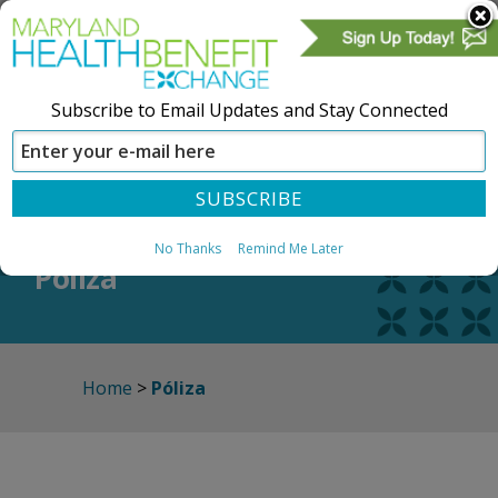
Subscribe to Email Updates and Stay Connected
CREAR UNA CUENTA
REGÍSTRESE
No Thanks
Remind Me Later
Póliza
Home
>
Póliza