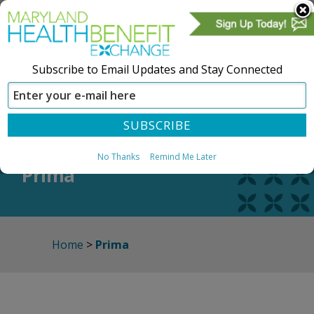
Subscribe to Email Updates and Stay Connected
CREAR UNA CUENTA
REGÍSTRESE
No Thanks
Remind Me Later
Prima
Home
>
Prima