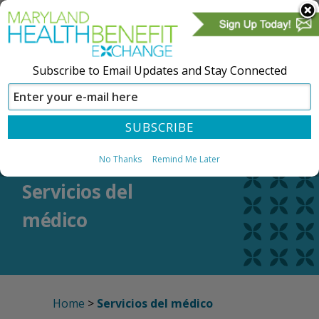
Subscribe to Email Updates and Stay Connected
CREAR UNA CUENTA
REGÍSTRESE
No Thanks
Remind Me Later
Servicios del
médico
Home
>
Servicios del médico