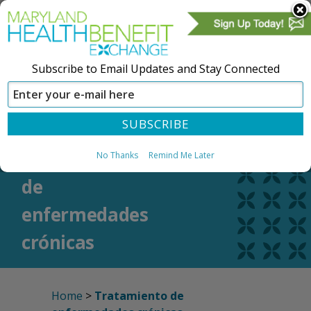
Subscribe to Email Updates and Stay Connected
CREAR UNA CUENTA
REGÍSTRESE
Tratamiento
No Thanks
Remind Me Later
de
enfermedades
crónicas
Home
>
Tratamiento de