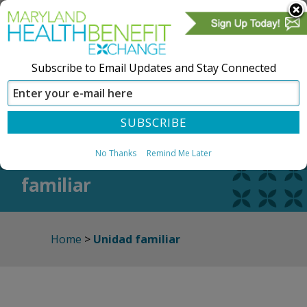
Subscribe to Email Updates and Stay Connected
CREAR UNA CUENTA
REGÍSTRESE
Unidad
No Thanks
Remind Me Later
familiar
Home
>
Unidad familiar