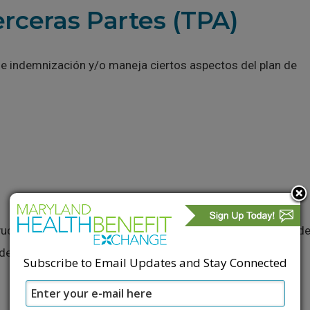
rceras Partes (TPA)
e indemnización y/o maneja ciertos aspectos del plan de
darle a elegir una compañía de seguro médico y un plan d
 de su
Subscribe to Email Updates and Stay Connected