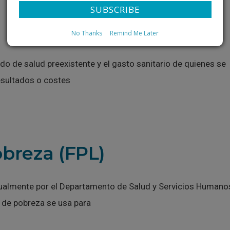
No Thanks
Remind Me Later
do de salud preexistente y el gasto sanitario de quienes se
resultados o costes
obreza (FPL)
anualmente por el Departamento de Salud y Servicios Humano
al de pobreza se usa para